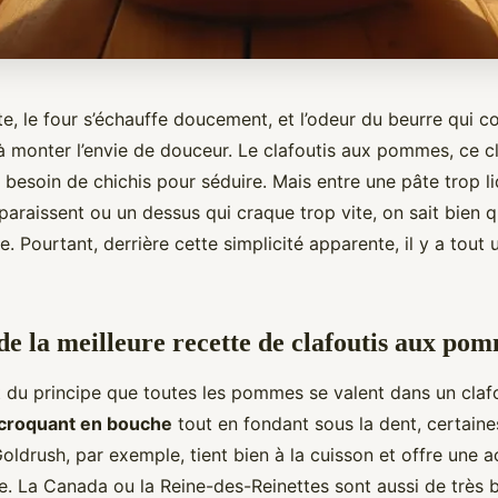
ête, le four s’échauffe doucement, et l’odeur du beurre qui
éjà monter l’envie de douceur. Le clafoutis aux pommes, ce c
s besoin de chichis pour séduire. Mais entre une pâte trop l
raissent ou un dessus qui craque trop vite, on sait bien qu
. Pourtant, derrière cette simplicité apparente, il y a tout u
 de la meilleure recette de clafoutis aux po
 du principe que toutes les pommes se valent dans un clafou
croquant en bouche
tout en fondant sous la dent, certaine
oldrush, par exemple, tient bien à la cuisson et offre une ac
re. La Canada ou la Reine-des-Reinettes sont aussi de très 