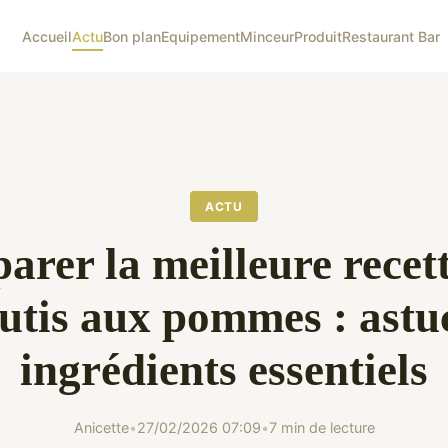
Accueil
Actu
Bon plan
Equipement
Minceur
Produit
Restaurant Bar
ACTU
arer la meilleure recet
outis aux pommes : astuc
ingrédients essentiels
Anicette
•
27/02/2026 07:09
•
7 min de lecture