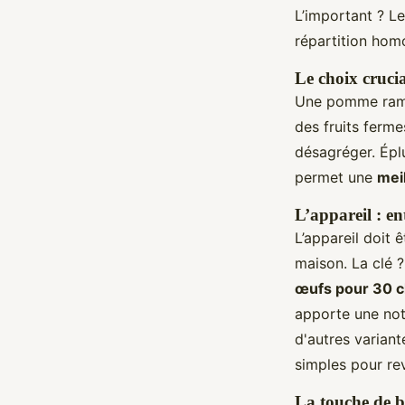
L’important ? L
répartition hom
Le choix cruci
Une pomme ramol
des fruits ferme
désagréger. Éplu
permet une
mei
L’appareil : en
L’appareil doit 
maison. La clé ?
œufs pour 30 cl
apporte une not
d'autres varian
simples pour rev
La touche de b