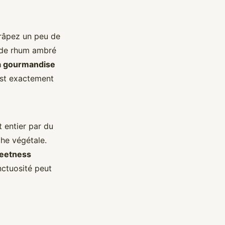
 râpez un peu de
e de rhum ambré
la gourmandise
’est exactement
t entier par du
che végétale.
eetness
nctuosité peut