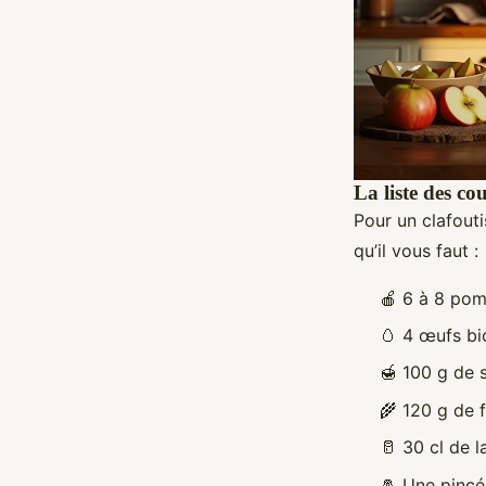
La liste des co
Pour un clafouti
qu’il vous faut :
🍎 6 à 8 pomm
🥚 4 œufs bio
🍯 100 g de 
🌾 120 g de f
🥛 30 cl de l
🧂 Une pincée