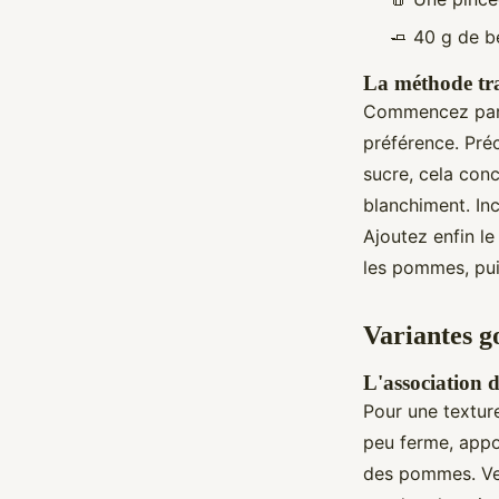
🧈 40 g de b
La méthode tra
Commencez par 
préférence. Pré
sucre, cela conc
blanchiment. Inc
Ajoutez enfin le
les pommes, pui
Variantes g
L'association 
Pour une texture
peu ferme, app
des pommes. Veil