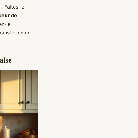
. Faites-le
deur de
ez-le
transforme un
aise