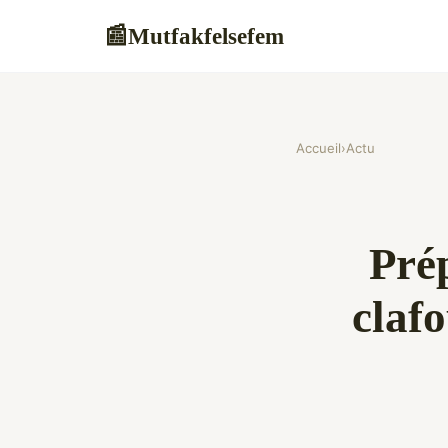
Mutfakfelsefem
📰
Accueil
›
Actu
Prép
claf