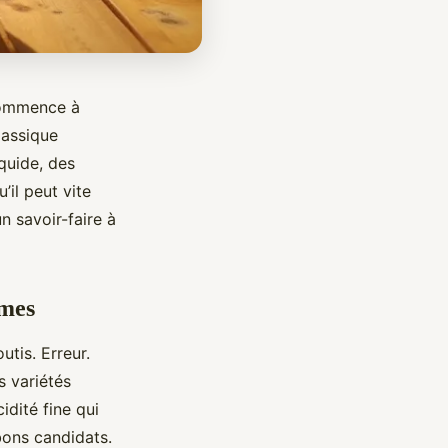
 commence à
lassique
iquide, des
’il peut vite
n savoir-faire à
mmes
tis. Erreur.
s variétés
idité fine qui
bons candidats.