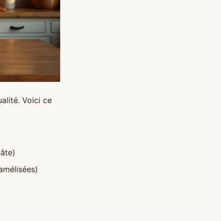
alité. Voici ce
pâte)
ramélisées)