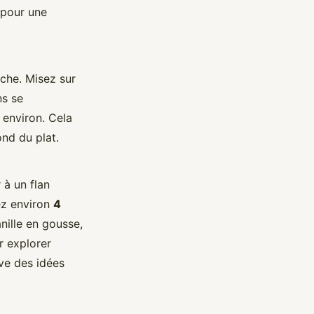
, pour une
che. Misez sur
ns se
 environ. Cela
ond du plat.
 à un flan
tez environ
4
nille en gousse,
r explorer
uve des idées