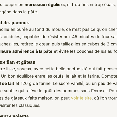
es couper en
morceaux réguliers
, ni trop fins ni trop épais
ogène dans la pâte.
al des pommes
lie en purée au fond du moule, ce n’est pas ce qu’on cher
s, acidulés, capables de résister aux 45 minutes de four sa
chez-les, retirez le cœur, puis taillez-les en cubes de 2 cm
lleure adhérence à la pâte
et évite les couches de jus au f
tre flan et gâteau
être lisse, soyeux, avec cette belle onctuosité qui fait penser
 Un bon équilibre entre les œufs, le lait et la farine. Comp
 de lait
et 120 g de farine. Le sucre vanillé, ou un peu de va
e subtile qui relève le goût des pommes sans l’écraser. Pou
tes de gâteaux faits maison, on peut
voir le site
, où l’on tro
isiter les classiques.
eurre noisette