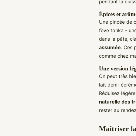
pendant la cuiss
Épices et arôm
Une pincée de c
fève tonka - un
dans la pâte, c’
assumée
. Ces 
comme chez ma
Une version lég
On peut très bien
lait demi-écrémé
Réduisez légère
naturelle des fr
rester au rende
Maîtriser l