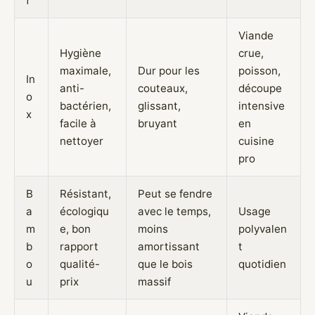
f
Viande
Hygiène
crue,
maximale,
Dur pour les
poisson,
In
anti-
couteaux,
découpe
o
bactérien,
glissant,
intensive
x
facile à
bruyant
en
nettoyer
cuisine
pro
B
Résistant,
Peut se fendre
a
écologiqu
avec le temps,
Usage
m
e, bon
moins
polyvalen
b
rapport
amortissant
t
o
qualité-
que le bois
quotidien
u
prix
massif