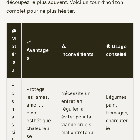
découpez le plus souvent. Voici un tour d’horizon
complet pour ne plus hésiter.
🪵
M
✅
at
⚠️
🎯 Usage
Avantage
ér
Inconvénients
conseillé
s
ia
u
B
Protège
oi
Nécessite un
les lames,
Légumes,
s
entretien
amortit
pain,
m
régulier, à
bien,
fromages,
a
éviter pour la
esthétique
charcuter
s
viande crue si
chaleureu
ie
si
mal entretenu
se