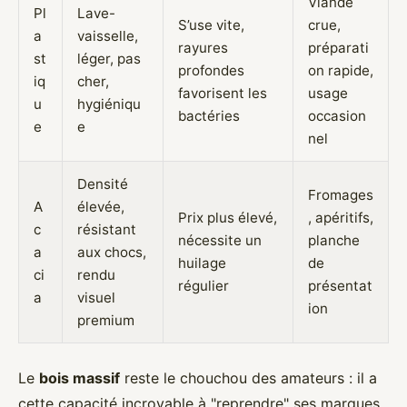
Viande
Pl
Lave-
S’use vite,
crue,
a
vaisselle,
rayures
préparati
st
léger, pas
profondes
on rapide,
iq
cher,
favorisent les
usage
u
hygiéniqu
bactéries
occasion
e
e
nel
Densité
Fromages
A
élevée,
Prix plus élevé,
, apéritifs,
c
résistant
nécessite un
planche
a
aux chocs,
huilage
de
ci
rendu
régulier
présentat
a
visuel
ion
premium
Le
bois massif
reste le chouchou des amateurs : il a
cette capacité incroyable à "reprendre" ses marques